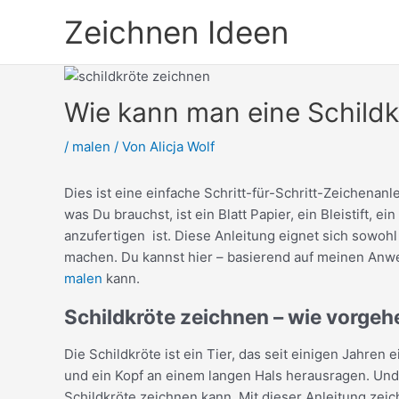
Zum
Zeichnen Ideen
Inhalt
springen
Wie kann man eine Schildkr
/
malen
/ Von
Alicja Wolf
Dies ist eine einfache Schritt-für-Schritt-Zeichenanl
was Du brauchst, ist ein Blatt Papier, ein Bleistift,
anzufertigen ist. Diese Anleitung eignet sich sowoh
machen. Du kannst hier – basierend auf meinen Anwe
malen
kann.
Schildkröte zeichnen – wie vorgeh
Die Schildkröte ist ein Tier, das seit einigen Jahre
und ein Kopf an einem langen Hals herausragen. Und
Schildkröte zeichnen kann. Mit dieser Anleitung zeich